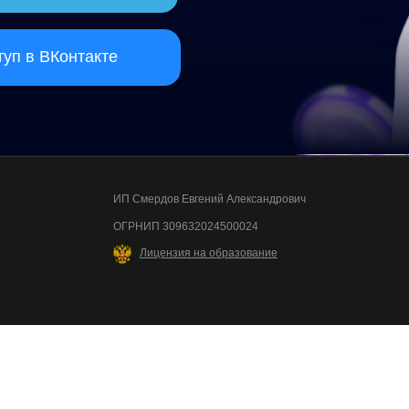
ВКонтакте
ИП Смердов Евгений Александрович
ОГРНИП 309632024500024
Лицензия на образование