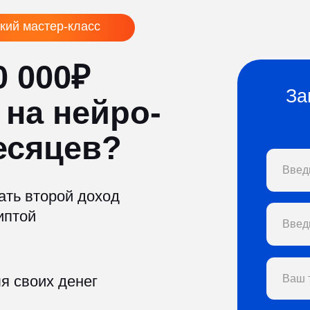
стер-класс
000₽
Запишитесь
а нейро-
и пол
яцев?
второй доход
их денег
ЗАПИСАТЬС