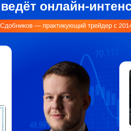
Личные резу
+346% — л
за год
86% прибыл
на копитре