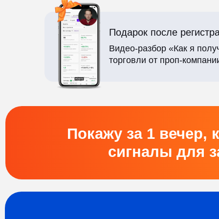
Подарок после регистрации:
Видео-разбор «Как я получил 80
торговли от проп-компании»
о
Покажу за 1 вечер, как
сигналы для зара
Кто в
Илья Сдоб