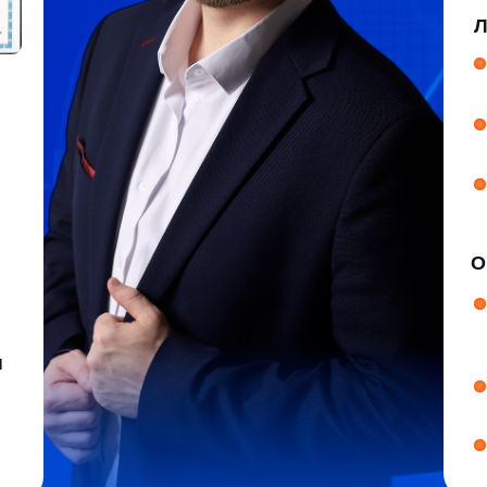
Живу на до
и инвестиц
Онлайн-школ
Лицензия 
для выпуск
13%
В реестре 
GetCourse
Более 8 000
ПИСАТЬСЯ И ПОЛУЧИТЬ ПОДАРОК