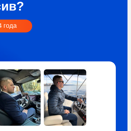
льтаты:
ичный рекорд доходности
и за 3 месяца
йдинге