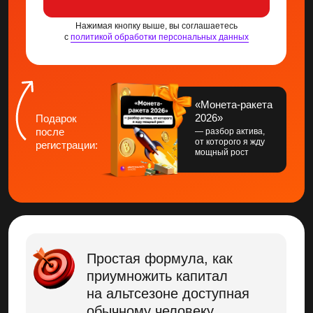
вместе с ними
Эта возможность бывает
всего раз в 4 года
Пропустите
сейчас — второго
шанса не будет!
ИСПОЛЬЗОВАТЬ СВОЙ ШАНС