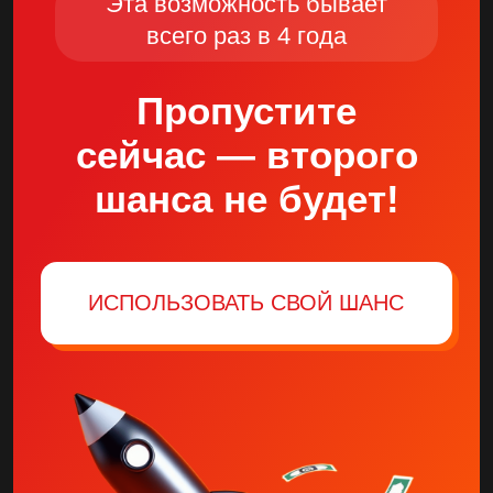
ИП Смердов Евгений Александрович
ОГРНИП 309632024500024
Лицензия на образование
© 2025 edbox.es
Все права защищены