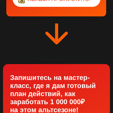
Выберите удобное время участия:
12:00 МСК
19:00 МСК
ЗАПИСАТЬСЯ НА ЭФИР
Нажимая кнопку выше, вы соглашаетесь
с
политикой обработки персональных данных
«Монета-ракета
2026»
Подарок
после
— разбор актива,
от которого я жду
регистрации: