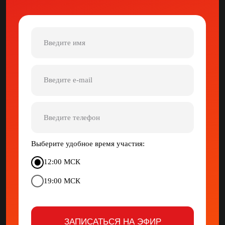
мощный рост
Простая формула,
как
приумножить капитал
на альтсезоне доступная
обычному человеку
5 шагов,
чтобы войти
в рынок и начать
зарабатывать даже
с небольших вложений
Почему умные инвесторы
ждут альтсезон и
как
вы можете заработать