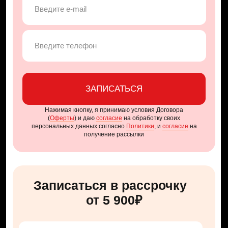
Подарок
первым 20
участникам
интенсива:
1000$ для торговли через
проп-компанию
Подарки
за быструю оплату
стоимостью 79 000₽:
ВЫСОКАЯ ЦЕННОСТЬ
Список «ТОП-10 монет
для торговли нейросетью»