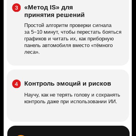
контроль даже при использовании ИИ.
3 месяца ответов
на
вопросы
и проверка заданий от куратора-
практика
3 месяца доступа в чат
для
общения с сокурсниками и
Ильёй Сдобниковым
12 месяцев
поддерживающих эфиров
с Ильей Сдобниковым:
Первые 3 месяца каждую
неделю
Следующие 9 месяцев
раз в месяц