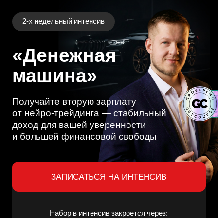
2-х недельный интенсив
«Денежная
машина»
Получайте вторую зарплату
от нейро-трейдинга — стабильный
доход для вашей уверенности
и большей финансовой свободы
ЗАПИСАТЬСЯ НА ИНТЕНСИВ
Набор в интенсив закроется через:
3 месяца ответов
на
вопросы и
47:59:20
проверка заданий от куратора-
практика