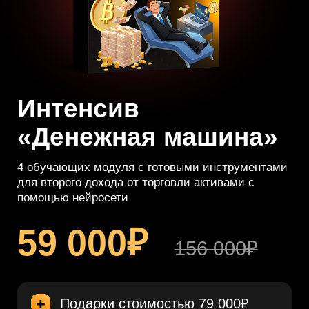
Записаться на интенсив
за 59 000₽
ЗАПИСАТЬСЯ
Нажимая кнопку, я принимаю условия Договора
(
Оферты
) и даю
согласие
на обработку своих
персональных данных согласно
Полити
ки
, и
согласие
на
получение рассылки