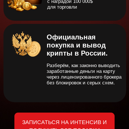
Онлайн-школа «Криптовалюта просто»
прошла проверку
и вошла в реестр
образовательных проектов крупнейшей
платформы обучения
GetCourse.
Дипломированный
эксперт