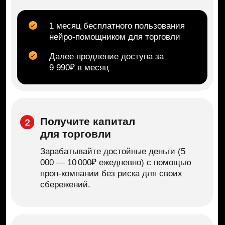
Получите капитал
для торговли
Зарабатывайте достойные деньги (5
000 — 10 000₽ ежедневно) с помощью
проп-компании без риска для своих
сбережений.
«Метод IS» для
принятия решений
Простой алгоритм проверки сигнала
за 5−10 минут, чтобы перестать бояться
графиков и читать их, как приборную
панель автомобиля вместо «тёмного
леса».
Контроль эмоций и рисков
Научу, как не терять голову и сохранять