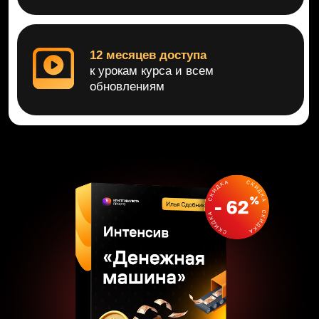
Интенсив
«Денежная машина»
4 обучающих модуля с готовыми инструментами
для второго дохода от торговли активами с
помощью нейросети
59 000₽
156 000₽
Подарки стоимостью 79 000₽
ЗАПИСАТЬСЯ НА ИНТЕНСИВ
Набор в интенсив закроется через:
47:59:20