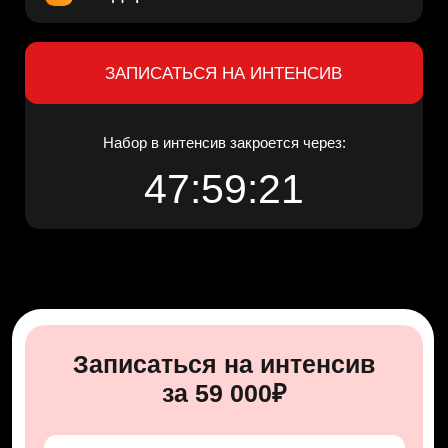
Записаться в рассрочку
от 5 900₽
ОСТАВИТЬ ЗАЯВКУ НА РАССРОЧКУ
Нажимая кнопку, я принимаю условия Договора
(
Оферты
) и даю
согласие
на обработку своих
персональных данных согласно
Полити
ки
, и
согласие
на получение рассылки
Через 47:59:20
набор в
интенсив закроется.