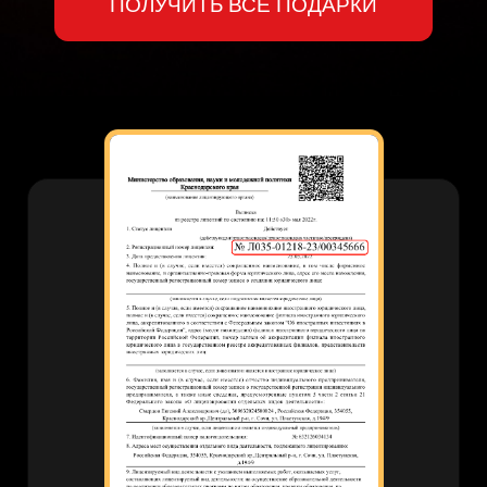
Илья Сдобников — главный эксперт
и автор обучающей программы
2 высших образования, красный диплом