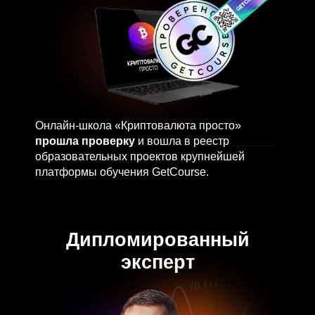
Живу на пассивный доход от крипто-
инвестиций с 2020 года
117% среднегодовая доходность
долгосрочного портфеля
346% личный годовой рекорд дохода
от торговли активами
Результаты
от
нейро-трейдинга: