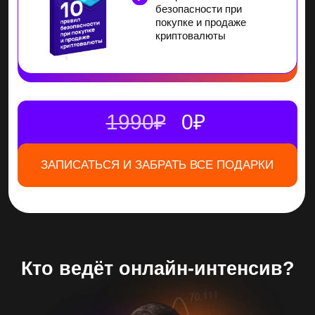
346% личный годовой рекорд дохода
от торговли активами
Результаты
моих учеников