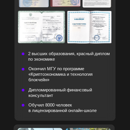
Домашние задания с кэшбэком
Презентации всех эфиров
Конспекты занятий с важными мыслями
Личный чат с куратором 1 на 1
Персональная консультация
Доступ к надежному обменнику
Сертификат в конце обучения
1990₽
0₽
ИДУ НА БАЗОВЫЙ
ИНВЕСТОР
5 эфиров интенсива