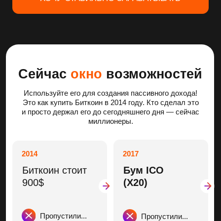
альткоинов
криптовалюты
в 17 раз
во всём мире!
Мы сейчас
Пропустили...
здесь
СНОВА ПРОПУСТИТЬ? НЕТ, ИСПОЛЬЗОВАТЬ!
Этот интенсив
для вас, если…
Новичок