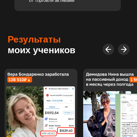
2990₽
490₽
ИДУ НА ИНВЕСТОР
Участие 0₽
и подарок исчезнет
«Разбор самой
через:
надёжной стратегии
29:41
пассивного заработка»