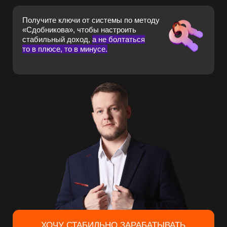
ХОЧУ СТАБИЛЬНО ЗАРАБАТЫВАТЬ
Сейчас
окно
возможностей
Используйте его для создания пассивного дохода!
Это как купить Биткоин в 2014 году. Кто сделал это
и просто держал его до сегодняшнего дня — сейчас
миллионеры.
2014
2017
Биткоин стоит
Бум ICO
900$
(Х20)
Пропустили...
Пропустили...
2025
2021
Рост
Легализация