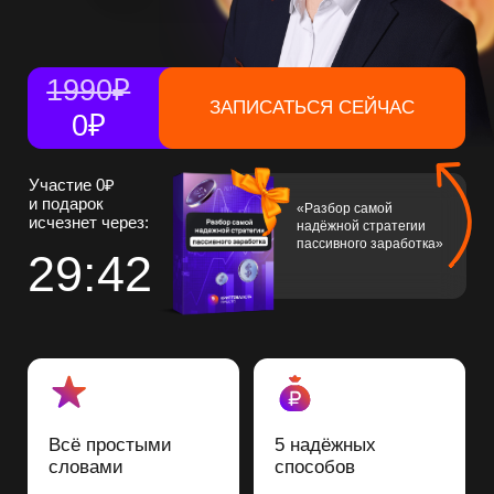
0₽
Участие 0₽
и подарок
«Разбор самой
исчезнет через:
надёжной стратегии
пассивного заработка»
29:41
Всё простыми
5 надёжных
словами
способов
Объясню без
Для стабильного
технических терминов,
дохода, чтобы
как для обычного
зарабатывать,
человека,
а не терять
а не айтишника
Проверенные инструменты
Чтобы избежать рисков и действовать
уверенно без страха ошибки