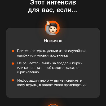
1990₽
0₽
ХОЧУ ДЕЙСТВОВАТЬ УВЕРЕННО
Программа
практического
интенсива и подарки:
ДЕНЬ 1
Вся правда о крипте — почему это
самый быстрый способ создать
капитал в 2025 году
Вы поймёте, как системный подход в крипто-
инвестициях поможет обрести вам финансовую