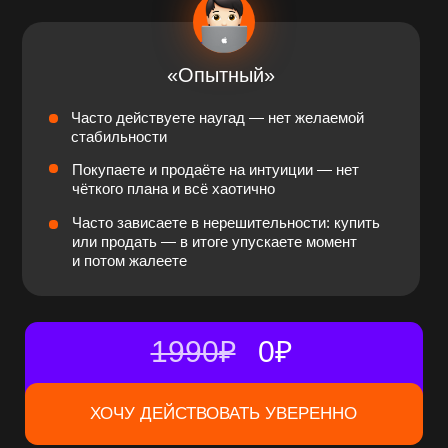
независимость гораздо быстрее, чем акции или
недвижимость, если
следовать чёткому плану.
ПОДАРОК ЗА ПОСЕЩЕНИЕ ЭФИРА:
«Крипто-кошельки» —
руководство
по безопасному хранению
активов
ДЕНЬ 2
5 способов стабильного дохода
от крипто-инвестиций по методу
«Сдобникова»
Уникальность моего метода в комбинации разных
способов инвестирования, чтобы вы могли быстро
адаптироваться к рынку и зарабатывать во время
роста и коррекции,
а не действовать наугад.