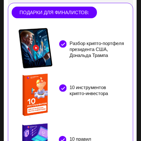
Дипломированный финансовый
консультант
Обучил 8000 человек
в лицензированной онлайн-школе
11 лет практики заработка
на криптовалюте
Живу на стабильный доход от крипто-
инвестиций с 2020 года
117% среднегодовая доходность
долгосрочного портфеля