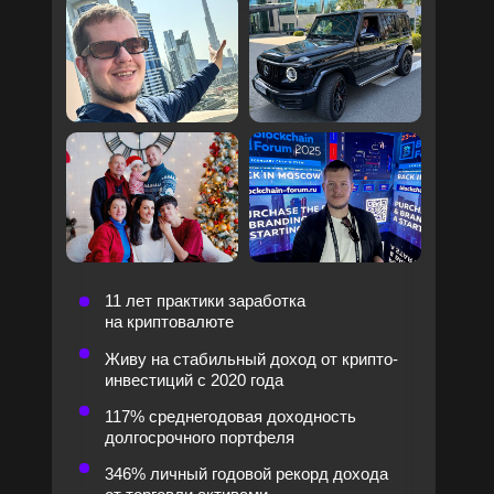
Домашние задания с кэшбэком
Презентации всех эфиров
Конспекты занятий с важными мыслями
Личный чат с куратором 1 на 1
Персональная консультация
по личному плану выхода
на пассивный доход
от специалиста школы
(телефонный разговор
до 20 минут)
Доступ к надежному
Сертификат в конце
обменнику
для
обучения
покупки и продажи
криптовалюты
по всему миру