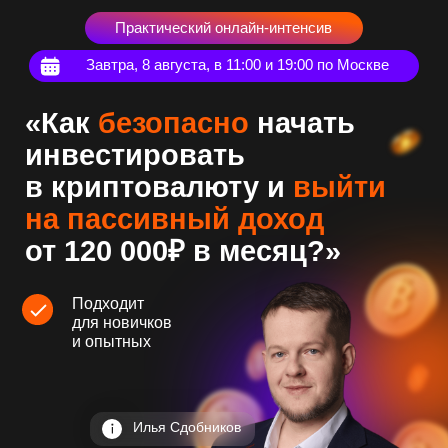
Практический онлайн-интенсив
Завтра, 8 августа, в 11:00 и 19:00 по Москве
«Как
безопасно
начать
инвестировать
в криптовалюту и
выйти
на пассивный доход
от 120 000₽ в месяц
?»
Подходит
для новичков
и опытных
Илья Сдобников
1990₽
ЗАПИСАТЬСЯ СЕЙЧАС