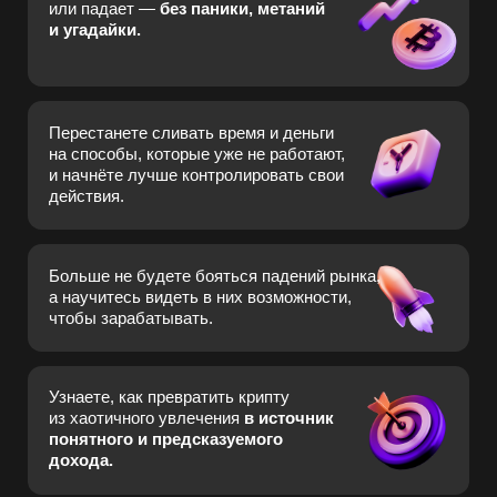
Узнаете, как превратить крипту
из хаотичного увлечения
в источник
понятного и предсказуемого
дохода.
Получите ключи от системы по методу
«Сдобникова», чтобы настроить
стабильный доход,
а не болтаться
то в плюсе, то в минусе.