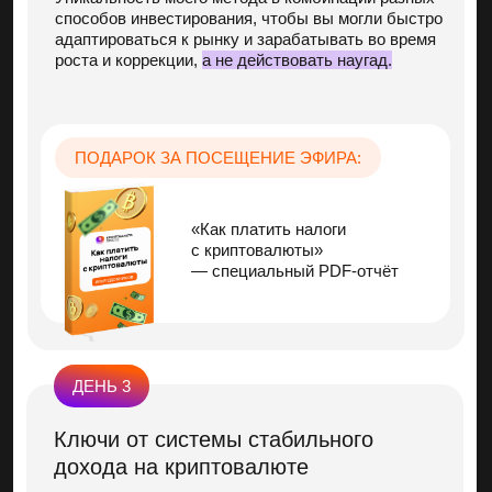
Чек-лист по защите
кабинета крипто-биржи
от мошенников
ДЕНЬ 5
Когда биткоин будет стоить
1 000 000 $ за монету?
от основателя онлайн-школы
«Криптовалюта просто»
Вы по-настоящему осознаете, что делает
криптовалюту самым прибыльным
инвестиционным активом в мире и будете точно
знать что ответить скептикам, которые вас
отговаривают, думая, что биткоин это «пузырь».
В результате у вас будет полное понимание — что
сейчас делать для создания капитала без особого
риска и суеты, чтобы
жить на пассивный доход