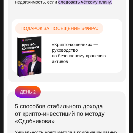
Пошаговый план: «Как выйти
на доход от 50 000 до 500 000₽
в месяц»
ДЕНЬ 4
Безопасность и защита от рисков —
спокойно и с умом
Риски есть в любых инвестициях!
Вы перестанете бояться,
когда поймёте, как всё
устроено на самом деле, чтобы действовать
уверенно и принимать решения спокойно, а не на
эмоциях.
Мы разберём 3 схемы мошенников, на которых
большинство теряют деньги в крипте — и как
вам от них защититься.
ПОДАРОК ЗА ПОСЕЩЕНИЕ ЭФИРА: