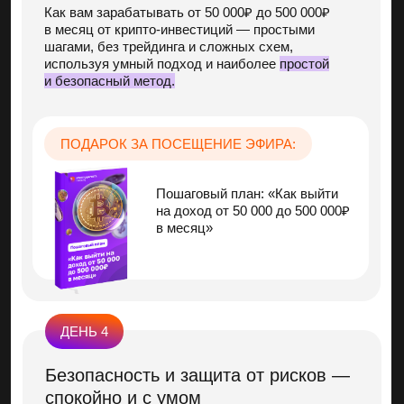
и ни от кого не зависеть.
ПОДАРКИ ДЛЯ ФИНАЛИСТОВ:
Разбор крипто-портфеля
президента США,
Дональда Трампа
10 инструментов
крипто-инвестора
10 правил
безопасности при
покупке и продаже
криптовалюты