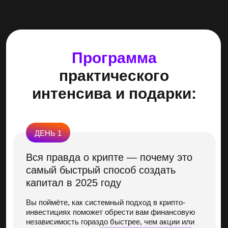
ПОДАРОК ЗА ПОСЕЩЕНИЕ ЭФИРА:
«Как платить налоги
с криптовалюты»
— специальный PDF-отчёт
ДЕНЬ 3
Ключи от системы стабильного
дохода на криптовалюте
Как вам зарабатывать от 50 000₽ до 500 000₽
в месяц от крипто-инвестиций — простыми
шагами, без трейдинга и сложных схем,
используя умный подход и наиболее
простой
и безопасный метод.
ПОДАРОК ЗА ПОСЕЩЕНИЕ ЭФИРА: