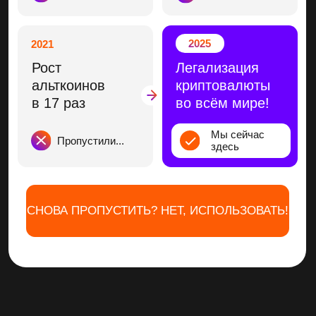
Боитесь потерять деньги из-за случайной
ошибки или уловки мошенника
Не решаетесь выйти за пределы биржи
или кошелька — всё кажется сложно
и рискованно
Информации много — вы не понимаете
кому верить, в голове много противоречий
«Опытный»
Часто действуете наугад — нет желаемой
стабильности
Покупаете и продаёте на интуиции — нет
чёткого плана и всё хаотично
Часто зависаете в нерешительности: купить
или продать — в итоге упускаете момент
и потом жалеете