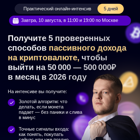
Практический онлайн-интенсив
5 дней
Завтра, 10 августа, в 11:00 и 19:00 по Москве
Получите 5 проверенных
способов
пассивного дохода
на криптовалюте,
чтобы
выйти на 50 000 — 500 000₽
в месяц в 2026 году
На интенсиве вы получите:
Золотой алгоритм: что
делать, если монета
падает — без паники и слива
в минус
Точные сигналы входа:
как понять, покупать
сейчас или уже поздно
Илья Сдобников
Именной сертификат о
прохождении интенсива