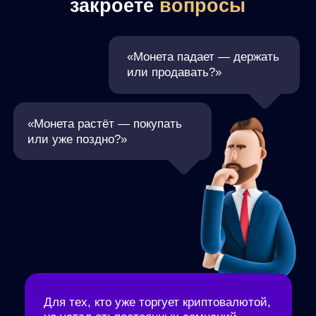
Для тех, кто уже торгует криптовалютой,
но устал от:
постоянных сомнений
и упущенных возможностей, паники
при каждом движении рынка,
отсутствия чёткого плана действий
Сейчас
окно
возможностей
Используйте его для создания пассивного дохода!
Это как купить Биткоин в 2014 году. Кто сделал