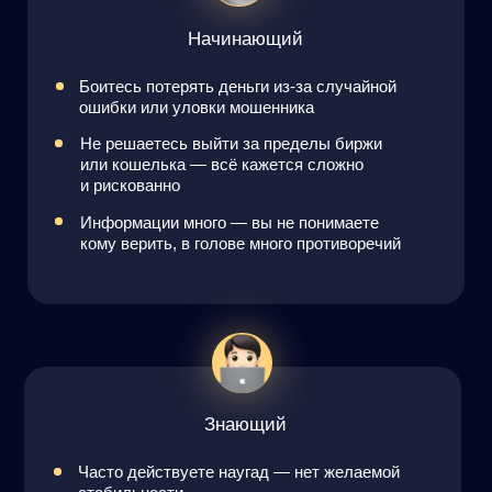
Вся правда о крипте — почему это
самый быстрый способ создать
капитал в 2026 году
Вы поймёте, как системный подход в крипто-
инвестициях поможет обрести вам финансовую
независимость гораздо быстрее, чем акции или
недвижимость, если
следовать чёткому плану.
ПОДАРОК ЗА ПОСЕЩЕНИЕ ЭФИРА:
«Крипто-кошельки» —
руководство
по безопасному хранению
активов
ДЕНЬ 2
5 способов стабильного дохода