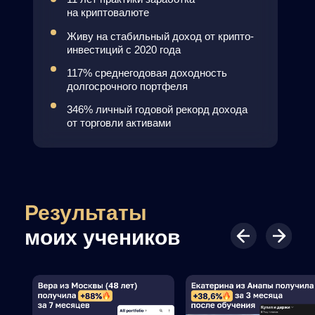
2990₽
490₽
ИДУ НА ИНВЕСТОР
Подарок
«Разбор самой
исчезнет через:
надёжной стратегии
29:40
пассивного заработка»