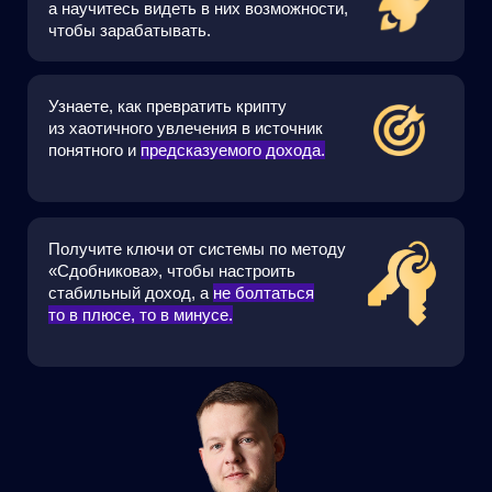
Этот интенсив
для вас, если…
Начинающий
Боитесь потерять деньги из-за случайной
ошибки или уловки мошенника
Не решаетесь выйти за пределы биржи
или кошелька — всё кажется сложно
и рискованно
Информации много — вы не понимаете
кому верить, в голове много противоречий
Знающий