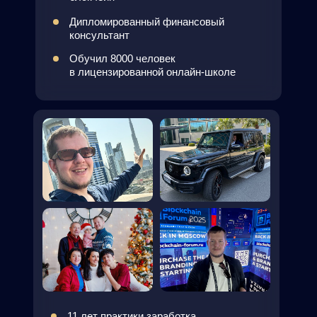
Домашние задания с кэшбэком
Презентации всех эфиров
Конспекты занятий с важными мыслями
Личный чат с куратором 1 на 1
Персональная консультация
по личному плану выхода
на пассивный доход
от специалиста школы
Доступ к надёжному
Сертификат в конце
обменнику
для
обучения
покупки и продажи
криптовалюты
по всему миру