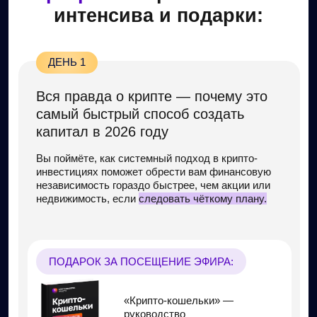
инвестиций — используя умный подход
и
проверенные инструменты
, уделяя этому
2 часа в месяц.
ПОДАРОК ЗА ПОСЕЩЕНИЕ ЭФИРА:
Пошаговый план: «Как
выйти на доход 50−500
тысяч от крипто-
инвестиций»
ДЕНЬ 4
Безопасность и защита от рисков —
спокойно и с умом
Риски есть в любых инвестициях!
Вы перестанете бояться,
когда поймёте, как всё
устроено на самом деле, чтобы действовать
уверенно и принимать решения спокойно, а не на
эмоциях.