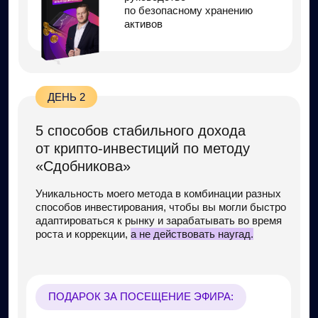
Мы разберём 3 схемы мошенников, на которых
большинство теряют деньги в крипте — и как
вам от них защититься.
ПОДАРОК ЗА ПОСЕЩЕНИЕ ЭФИРА:
Чек-лист по защите
кабинета крипто-биржи
от мошенников
ДЕНЬ 5
Когда биткоин будет стоить
1 000 000 $ за монету?
от основателя онлайн-школы
«Криптовалюта просто»
В результате у вас будет полное понимание —
что сейчас делать для создания капитала без
особого риска и суеты, чтобы
жить на пассивный