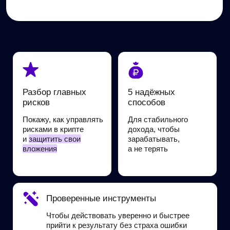
Какой результат вы
получите
через 5 дней?
Поймёте, что делать, когда монета растёт
или падает —
без паники, метаний
и угадайки.
Перестанете сливать время
и деньги на способы, которые
уже не работают.
Больше
не будете бояться коррекций,
а научитесь видеть в них возможности,
чтобы зарабатывать.
Узнаете, как превратить крипту
из хаотичного увлечения в источник
понятного и
предсказуемого дохода.