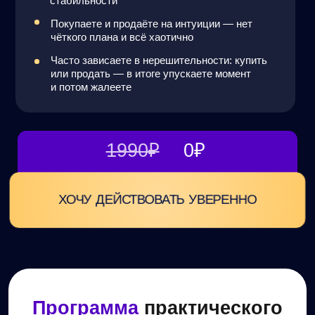
от крипто-инвестиций по методу
«Сдобникова»
Уникальность моего метода в комбинации разных
способов инвестирования, чтобы вы могли быстро
адаптироваться к рынку и зарабатывать во время
роста и коррекции,
а не действовать наугад.
ПОДАРОК ЗА ПОСЕЩЕНИЕ ЭФИРА:
«Как платить налоги
с криптовалюты»
— специальный PDF-отчёт
ДЕНЬ 3
Ключи от системы стабильного
дохода на криптовалюте
Как получать до 500 000₽ в месяц от крипто-