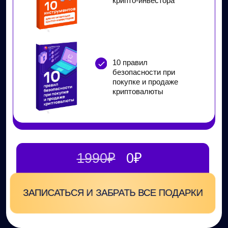
инвестиций с 2020 года
117% среднегодовая доходность
долгосрочного портфеля
346% личный годовой рекорд дохода
от торговли активами
Результаты
моих учеников