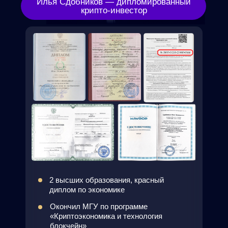
Домашние задания с кэшбэком
Презентации всех эфиров
Конспекты занятий с важными мыслями
Личный чат с куратором 1 на 1
Персональная консультация
Доступ к надёжному обменнику
Сертификат в конце обучения
1990₽
0₽
ИДУ НА БАЗОВЫЙ
ИНВЕСТОР
5 эфиров интенсива