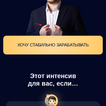
Часто действуете наугад — нет желаемой
стабильности
Покупаете и продаёте на интуиции — нет
чёткого плана и всё хаотично
Часто зависаете в нерешительности: купить
или продать — в итоге упускаете момент
и потом жалеете
1990₽
0₽
ХОЧУ ДЕЙСТВОВАТЬ УВЕРЕННО
Программа
практического
интенсива и подарки:
ДЕНЬ 1