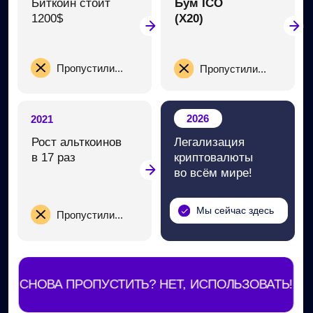
Разбор главных
5 надёжных
рисков
способов
Покажу, как управлять
Для стабильного
рисками в крипте
дохода, чтобы
и
защитить свои
зарабатывать,
вложения
а не терять
Проверенные инструменты
Чтобы действовать уверенно и быстрее
прийти к результату без страха ошибки