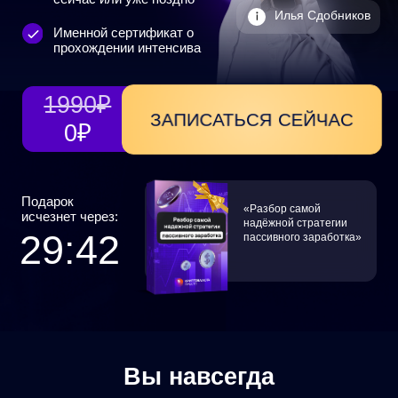
1990₽
ЗАПИСАТЬСЯ СЕЙЧАС
0₽
Подарок
«Разбор самой
исчезнет через:
надёжной стратегии
29:40
пассивного заработка»
Вы навсегда
закроете
вопросы
«Монета падает — держать
или продавать?»
«Монета растёт — покупать
или уже поздно?»