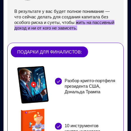
Окончил МГУ по программе
«Криптоэкономика и технология
блокчейн»
Дипломированный финансовый
консультант
Обучил 8000 человек
в лицензированной онлайн-школе
11 лет практики заработка
на криптовалюте
Живу на стабильный доход от крипто-