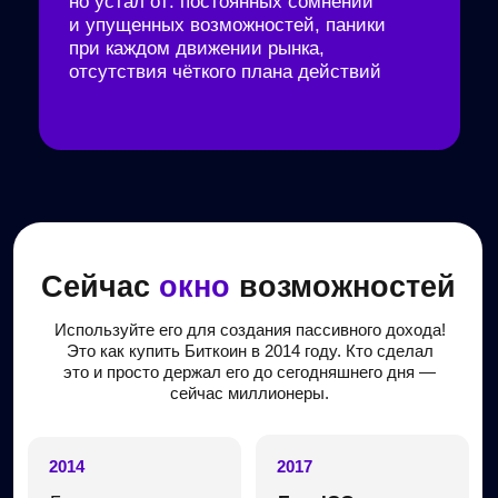
это и просто держал его до сегодняшнего дня —
сейчас миллионеры.
2014
2017
Биткоин стоит
Бум ICO
1200$
(Х20)
Пропустили...
Пропустили...
2026
2021
Рост альткоинов
Легализация
в 17 раз
криптовалюты
во всём мире!
Мы сейчас здесь
Пропустили...
СНОВА ПРОПУСТИТЬ? НЕТ, ИСПОЛЬЗОВАТЬ!